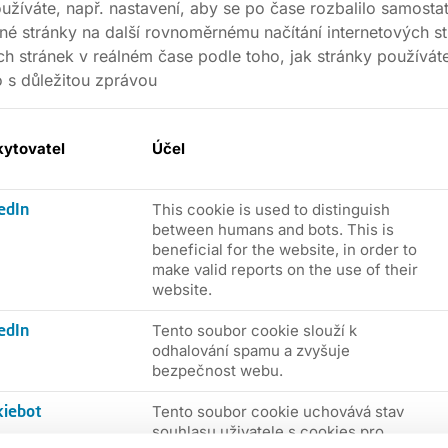
oužíváte, např. nastavení, aby se po čase rozbalilo samost
dné stránky na další rovnoměrnému načítání internetových st
ch stránek v reálném čase podle toho, jak stránky používáte
 s důležitou zprávou
kytovatel
Účel
This cookie is used to distinguish
edIn
between humans and bots. This is
beneficial for the website, in order to
make valid reports on the use of their
website.
Tento soubor cookie slouží k
edIn
odhalování spamu a zvyšuje
bezpečnost webu.
Tento soubor cookie uchovává stav
kiebot
souhlasu uživatele s cookies pro