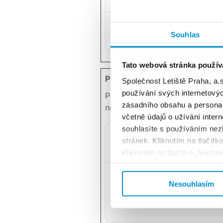
li_gc
Link
Souhlas
Tato webová stránka použív
Preferenční (1)
Společnost Letiště Praha, a.s
používání svých internetovýc
Preferenční cookies umožňují,
zásadního obsahu a personal
nebo jak vypadá. Je to napříkl
včetně údajů o užívání inter
souhlasíte s používáním nez
stránek. Kliknutím na tlačít
Jméno
Pos
Kliknutím na tlačítko „Souhl
Vašich osobních údajů, včetn
lidc
Link
cookies a jiné technologie r
Nesouhlasím
„Nastavení“.