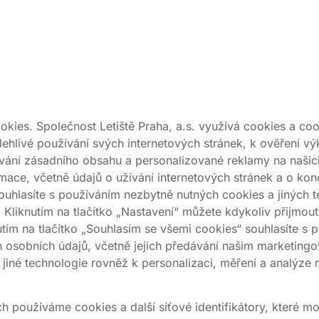
ies. Společnost Letiště Praha, a.s. využívá cookies a cooki
ehlivé používání svých internetových stránek, k ověření vý
šování zásadního obsahu a personalizované reklamy na našic
ace, včetně údajů o užívání internetových stránek a o kon
souhlasíte s používáním nezbytně nutných cookies a jiných 
. Kliknutím na tlačítko „Nastavení“ můžete kdykoliv přijmo
utím na tlačítko „Souhlasím se všemi cookies“ souhlasíte s 
h osobních údajů, včetně jejich předávání našim marketingo
a jiné technologie rovněž k personalizaci, měření a analýze
ch používáme cookies a další síťové identifikátory, které 