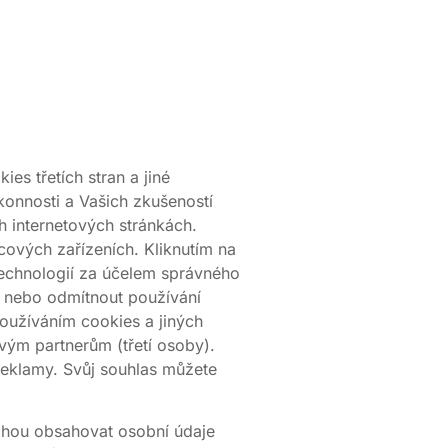
es třetích stran a jiné
konnosti a Vašich zkušeností
h internetových stránkách.
cových zařízeních. Kliknutím na
technologií za účelem správného
ut nebo odmítnout používání
používáním cookies a jiných
vým partnerům (třetí osoby).
 reklamy. Svůj souhlas můžete
mohou obsahovat osobní údaje