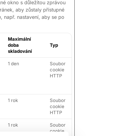
atné okno s důležitou zprávou
ránek, aby zůstaly přístupné
, např. nastavení, aby se po
Maximální
doba
Typ
skladování
1 den
Soubor
cookie
HTTP
1 rok
Soubor
cookie
HTTP
1 rok
Soubor
cookie