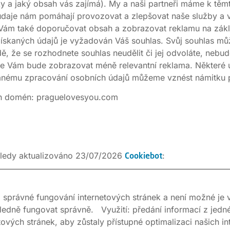
nky a jaký obsah vás zajímá). My a naši partneři máme k tě
údaje nám pomáhají provozovat a zlepšovat naše služby a vy
Vám také doporučovat obsah a zobrazovat reklamu na zákla
získaných údajů je vyžadován Váš souhlas. Svůj souhlas mů
adě, že se rozhodnete souhlas neudělit či jej odvoláte, ne
se Vám bude zobrazovat méně relevantní reklama. Některé
anému zpracování osobních údajů můžeme vznést námitku p
ích domén: praguelovesyou.com
sledy aktualizováno 23/07/2026
:
Cookiebot
 správné fungování internetových stránek a není možné je vy
sledně fungovat správně. Využití: předání informací z jedné
ových stránek, aby zůstaly přístupné optimalizaci našich i