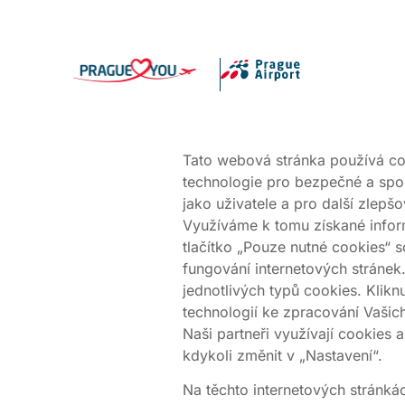
Přejít
k
hlavnímu
obsahu
Tato webová stránka používá cook
technologie pro bezpečné a spol
jako uživatele a pro další zlep
Využíváme k tomu získané inform
tlačítko „Pouze nutné cookies“ 
fungování internetových stránek
jednotlivých typů cookies. Klikn
technologií ke zpracování Vašic
Naši partneři využívají cookies 
kdykoli změnit v „Nastavení“.
Na těchto internetových stránká