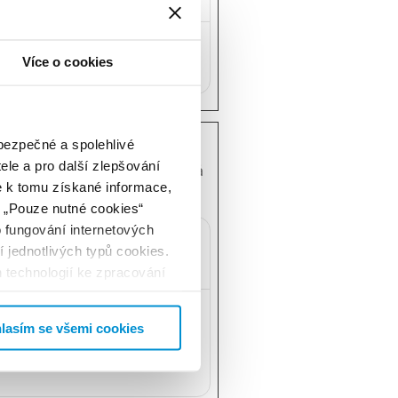
HTTP
180 dní
Soubor
cookie
Více o cookies
HTTP
 bezpečné a spolehlivé
ele a pro další zlepšování
, jak se webová stránka chová
 k tomu získané informace,
o „Pouze nutné cookies“
 fungování internetových
Maximální
 jednotlivých typů cookies.
doba
Typ
skladování
 technologií ke zpracování
 Naši partneři využívají
1 den
Soubor
ůžete kdykoli změnit v
cookie
lasím se všemi cookies
HTTP