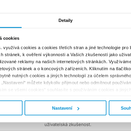
aktuální doménu.
Tento soubor cookie uchovává stav
edIn
souhlasu uživatele s cookies pro
Detaily
aktuální doménu.
á cookies
. využívá cookies a cookies třetích stran a jiné technologie pro
h stránek, k ověření výkonnosti a Vašich zkušeností jako uživat
 aby si webová stránka zapamatovala informace, které mění
izované reklamy na našich internetových stránkách. Využíváme
ad preferovaný jazyk nebo region, kde se nacházíte.
netových stránek a o koncových zařízeních. Kliknutím na tlačítk
bytně nutných cookies a jiných technologií za účelem správného
ko „Nastavení“ můžete kdykoliv přijmout nebo odmítnout používání
kytovatel
Účel
asím se všemi cookies“ souhlasíte s používáním cookies a jiných
ě jejich předávání našim marketingovým partnerům (třetí osoby).
Tento soubor cookie zaznamenává,
edIn
ovněž k personalizaci, měření a analýze reklamy. Svůj souhlas m
která serverová skupina obsluhuje
Nastavení
Souh
návštěvníka. Používá se při vyvažování
zátěže, aby byla optimalizována
uživatelská zkušenost.