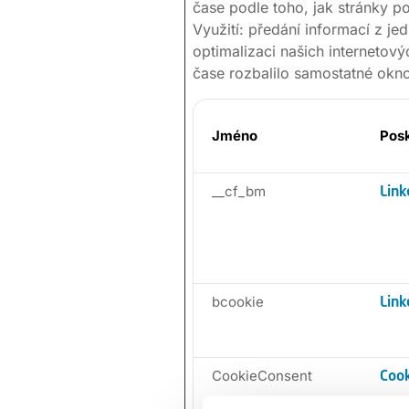
čase podle toho, jak stránky p
Využití: předání informací z je
optimalizaci našich internetový
čase rozbalilo samostatné okno
Jméno
Pos
__cf_bm
Link
bcookie
Link
CookieConsent
Coo